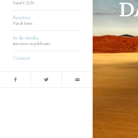
D
Vanaf € 22,50
Reacties
Van de lezers
In de media
Interviews en publicaties
Contact