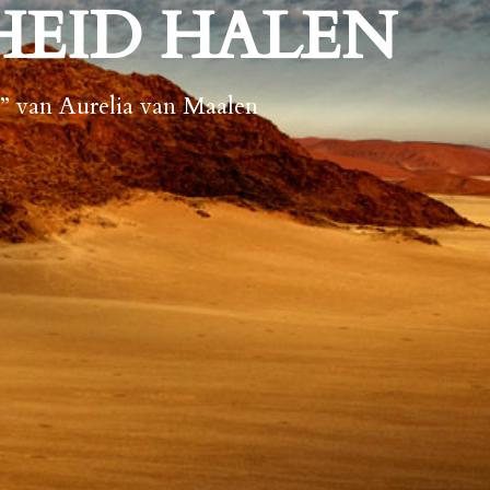
JHEID HALEN
n” van Aurelia van Maalen